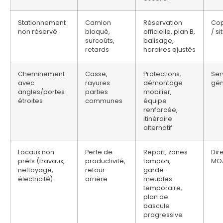
Stationnement
Camion
Réservation
Cop
non réservé
bloqué,
officielle, plan B,
/ si
surcoûts,
balisage,
retards
horaires ajustés
Cheminement
Casse,
Protections,
Ser
avec
rayures
démontage
gén
angles/portes
parties
mobilier,
étroites
communes
équipe
renforcée,
itinéraire
alternatif
Locaux non
Perte de
Report, zones
Dir
prêts (travaux,
productivité,
tampon,
MOA
nettoyage,
retour
garde-
électricité)
arrière
meubles
temporaire,
plan de
bascule
progressive