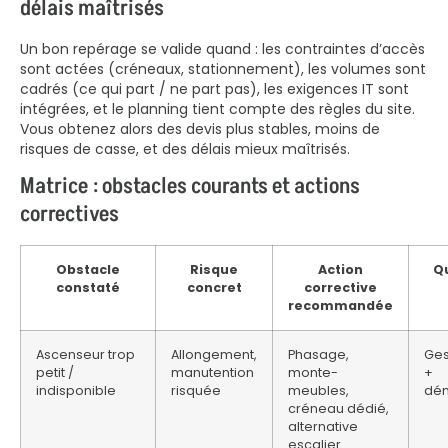
délais maîtrisés
Un bon repérage se valide quand : les contraintes d’accès
sont actées (créneaux, stationnement), les volumes sont
cadrés (ce qui part / ne part pas), les exigences IT sont
intégrées, et le planning tient compte des règles du site.
Vous obtenez alors des devis plus stables, moins de
risques de casse, et des délais mieux maîtrisés.
Matrice : obstacles courants et actions
correctives
Obstacle
Risque
Action
Qu
constaté
concret
corrective
recommandée
Ascenseur trop
Allongement,
Phasage,
Ges
petit /
manutention
monte-
+
indisponible
risquée
meubles,
dé
créneau dédié,
alternative
escalier