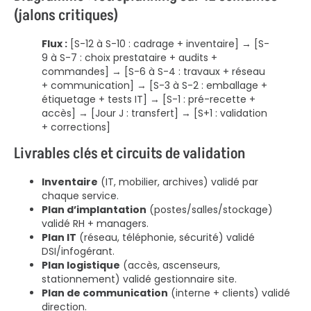
(jalons critiques)
Flux :
[S-12 à S-10 : cadrage + inventaire] → [S-
9 à S-7 : choix prestataire + audits +
commandes] → [S-6 à S-4 : travaux + réseau
+ communication] → [S-3 à S-2 : emballage +
étiquetage + tests IT] → [S-1 : pré-recette +
accès] → [Jour J : transfert] → [S+1 : validation
+ corrections]
Livrables clés et circuits de validation
Inventaire
(IT, mobilier, archives) validé par
chaque service.
Plan d’implantation
(postes/salles/stockage)
validé RH + managers.
Plan IT
(réseau, téléphonie, sécurité) validé
DSI/infogérant.
Plan logistique
(accès, ascenseurs,
stationnement) validé gestionnaire site.
Plan de communication
(interne + clients) validé
direction.