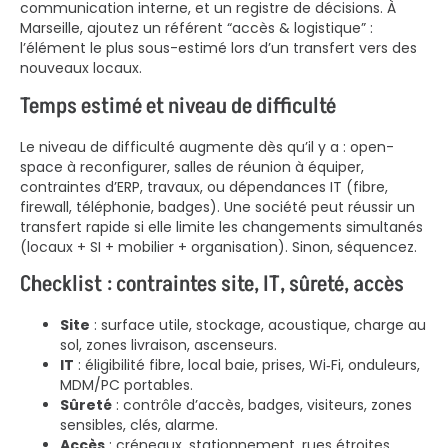
communication interne, et un registre de décisions. À
Marseille, ajoutez un référent “accès & logistique” :
l’élément le plus sous-estimé lors d’un transfert vers des
nouveaux locaux.
Temps estimé et niveau de difficulté
Le niveau de difficulté augmente dès qu’il y a : open-
space à reconfigurer, salles de réunion à équiper,
contraintes d’ERP, travaux, ou dépendances IT (fibre,
firewall, téléphonie, badges). Une société peut réussir un
transfert rapide si elle limite les changements simultanés
(locaux + SI + mobilier + organisation). Sinon, séquencez.
Checklist : contraintes site, IT, sûreté, accès
Site
: surface utile, stockage, acoustique, charge au
sol, zones livraison, ascenseurs.
IT
: éligibilité fibre, local baie, prises, Wi‑Fi, onduleurs,
MDM/PC portables.
Sûreté
: contrôle d’accès, badges, visiteurs, zones
sensibles, clés, alarme.
Accès
: créneaux, stationnement, rues étroites,