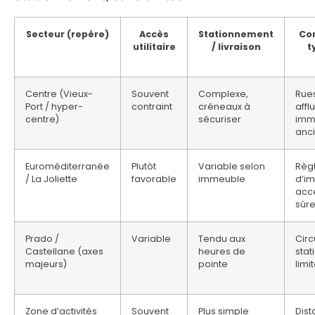
Secteur (repère)
Accès
Stationnement
Co
utilitaire
/ livraison
t
Centre (Vieux-
Souvent
Complexe,
Rues
Port / hyper-
contraint
créneaux à
affl
centre)
sécuriser
imm
anc
Euroméditerranée
Plutôt
Variable selon
Règ
/ La Joliette
favorable
immeuble
d’i
accè
sûre
Prado /
Variable
Tendu aux
Circ
Castellane (axes
heures de
sta
majeurs)
pointe
limi
Zone d’activités
Souvent
Plus simple
Dis