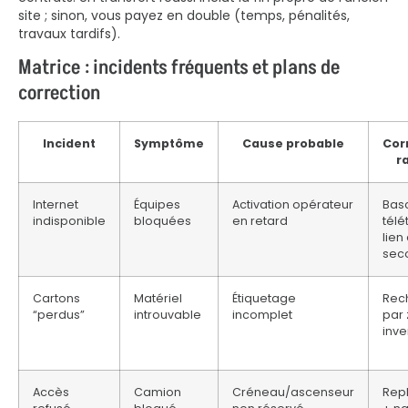
site ; sinon, vous payez en double (temps, pénalités,
travaux tardifs).
Matrice : incidents fréquents et plans de
correction
Incident
Symptôme
Cause probable
Cor
r
Internet
Équipes
Activation opérateur
Bas
indisponible
bloquées
en retard
télé
lien
sec
Cartons
Matériel
Étiquetage
Rec
“perdus”
introuvable
incomplet
par 
inve
Accès
Camion
Créneau/ascenseur
Repl