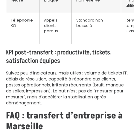
refusé
bloqué
non réservé
+ na
utili
Téléphonie
Appels
Standard non
Ren
KO
clients
basculé
tem
perdus
+ as
KPI post-transfert : productivité, tickets,
satisfaction équipes
Suivez peu d’indicateurs, mais utiles : volume de tickets IT,
délais de résolution, capacité à répondre aux clients,
postes opérationnels, irritants récurrents (bruit, manque
de salles, impression). Le but n’est pas de “mesurer pour
mesurer”, mais d’accélérer la stabilisation après
déménagement.
FAQ : transfert d’entreprise à
Marseille