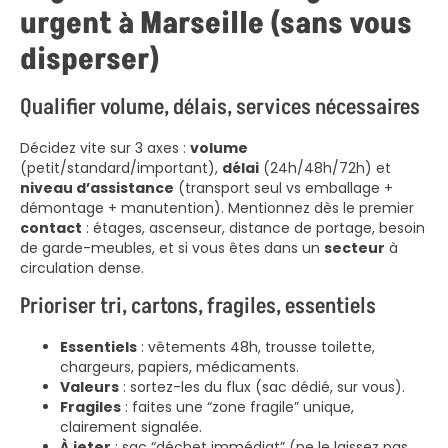
urgent à Marseille (sans vous
disperser)
Qualifier volume, délais, services nécessaires
Décidez vite sur 3 axes :
volume
(petit/standard/important),
délai
(24h/48h/72h) et
niveau d’assistance
(transport seul vs emballage +
démontage + manutention). Mentionnez dès le premier
contact
: étages, ascenseur, distance de portage, besoin
de garde-meubles, et si vous êtes dans un
secteur
à
circulation dense.
Prioriser tri, cartons, fragiles, essentiels
Essentiels
: vêtements 48h, trousse toilette,
chargeurs, papiers, médicaments.
Valeurs
: sortez-les du flux (sac dédié, sur vous).
Fragiles
: faites une “zone fragile” unique,
clairement signalée.
À jeter
: sac “déchet immédiat” (ne le laissez pas