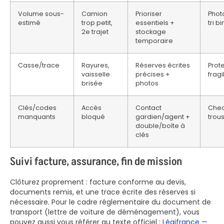
Volume sous-
Camion
Prioriser
Phot
estimé
trop petit,
essentiels +
tri b
2e trajet
stockage
temporaire
Casse/trace
Rayures,
Réserves écrites
Prot
vaisselle
précises +
fragi
brisée
photos
Clés/codes
Accès
Contact
Check
manquants
bloqué
gardien/agent +
trou
double/boîte à
clés
Suivi facture, assurance, fin de mission
Clôturez proprement : facture conforme au devis,
documents remis, et une trace écrite des réserves si
nécessaire. Pour le cadre réglementaire du document de
transport (lettre de voiture de déménagement), vous
pouvez aussi vous référer au texte officiel :
Légifrance —