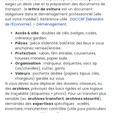
exigez un devis clair et la préparation des documents de
transport : la
lettre de voiture
est un document
obligatoire dans le déménagement professionnel (elle
suit votre mobilier). Référence utile :
DGCCRF (Ministère
de l’Économie) — Déménagement
.
Accès & clés
: doubles de clés, badges, codes,
créneaux gardien.
Pièces
: pièce d’identité, bail/état des lieux si vous
enchaînez remise/entrée.
Protection
: ruban, film étirable, couvertures,
housses matelas, papier bulle.
Organisation
: marqueur, étiquettes, sacs zip
(vis/chevilles), cutter, gants.
Valeurs
: pochette dédiée (papiers, bijoux, clés,
chargeurs) gardée sur vous.
Si vous devez aussi déplacer des dossiers, classeurs, ou
des
archives
, prévoyez des bacs rigides et une logique
de traçabilité (étiquettes + photo). Pour un transfert plus
sensible (ex.
archives transfert
,
archives sécurité
),
demandez des
expertises
spécifiques : scellés,
inventaire, manutention contrôlée (utile pour particuliers