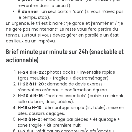
re-rentrer dans le circuit).
À donner
: un seul carton “don” (si vous n’avez pas
le temps, stop).
En urgence, le tri est binaire : “je garde et j’emmène” / “je
ne gère pas maintenant”. Le reste vous fera perdre du
temps, surtout si vous devez gérer en parallèle un état
des lieux ou un imprévu.
Brief minute par minute sur 24h (snackable et
actionnable)
H-24 à H-22
: photos accès + inventaire rapide
(gros meubles + fragiles + électroménager).
H-22 à H-20
: demande de devis express +
réservation créneau + confirmation équipe.
H-20 à H-16
: “cartons essentiels” (cuisine minimale,
salle de bain, docs, câbles).
H-16 à H-10
: démontage simple (lit, table), mise en
piles, couloirs dégagés.
H-10 à H-2
: emballage par pièces + étiquetage +
zone fragile + kit première nuit.
H-2 à H
: vérification compteurs/clefs/accès +