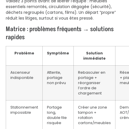
Validez 3 points avant de libérer l’équipe : meubles
essentiels remontés, circulation dégagée (sécurité),
déchets regroupés (cartons, films). Un départ “propre”
réduit les litiges, surtout si vous êtes pressé.
Matrice : problèmes fréquents → solutions
rapides
Problème
Symptôme
Solution
immédiate
Ascenseur
Attente,
Rebasculer en
Rése
indisponible
portage
portage +
+ pl
non prévu
réorganiser
meub
l’ordre de
chargement
Stationnement
Portage
Créer une zone
Dem
impossible
long,
tampon +
AOT/
double file
rotation
crén
risquée
cartons/meubles