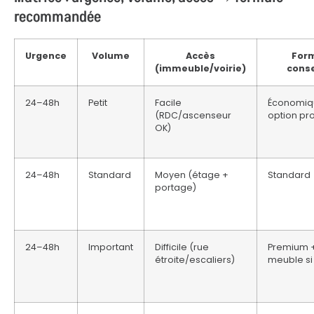
recommandée
Urgence
Volume
Accès
For
(immeuble/voirie)
conse
24–48h
Petit
Facile
Économiq
(RDC/ascenseur
option pr
OK)
24–48h
Standard
Moyen (étage +
Standard
portage)
24–48h
Important
Difficile (rue
Premium 
étroite/escaliers)
meuble si